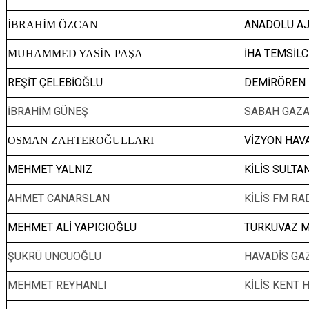
ANADOLU AJ
İBRAHİM ÖZCAN
İHA TEMSİLC
MUHAMMED YASİN PAŞA
REŞİT ÇELEBİOĞLU
DEMİRÖREN 
İBRAHİM GÜNEŞ
SABAH GAZA
VİZYON HAVA
OSMAN ZAHTEROĞULLARI
MEHMET YALNIZ
KİLİS SULTA
AHMET CANARSLAN
KİLİS FM RA
MEHMET ALİ YAPICIOĞLU
TURKUVAZ ME
ŞÜKRÜ UNCUOĞLU
HAVADİS GA
MEHMET REYHANLI
KİLİS KENT 