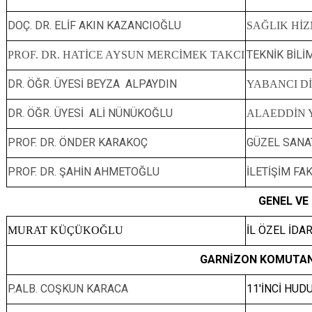
DOÇ. DR. ELİF AKIN KAZANCIOĞLU
SAĞLIK Hİ
TEKNİK BİL
PROF. DR. HATİCE AYSUN MERCİMEK TAKCI
DR. ÖĞR. ÜYESİ BEYZA ALPAYDIN
YABANCI D
DR. ÖĞR. ÜYESİ ALİ NÜNÜKOĞLU
ALAEDDİN 
PROF. DR. ÖNDER KARAKOÇ
GÜZEL SANAT
PROF. DR. ŞAHİN AHMETOĞLU
İLETİŞİM FA
GENEL VE
İL ÖZEL İDA
MURAT KÜÇÜKOĞLU
GARNİZON KOMUTANL
P.ALB. COŞKUN KARACA
11'İNCİ HU