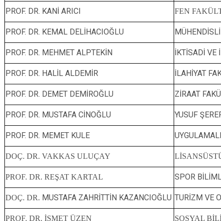
PROF. DR. KANİ ARICI
FEN FAKÜL
PROF. DR. KEMAL DELİHACIOĞLU
MÜHENDİSLİ
PROF. DR. MEHMET ALPTEKİN
İKTİSADİ VE
PROF. DR. HALİL ALDEMİR
İLAHİYAT FA
PROF. DR. DEMET DEMİROĞLU
ZİRAAT FAKÜ
PROF. DR. MUSTAFA CİNOĞLU
YUSUF ŞEREF
PROF. DR. MEMET KULE
UYGULAMALI
DOÇ. DR. VAKKAS ULUÇAY
LİSANSÜST
SPOR BİLİML
PROF. DR. REŞAT KARTAL
MUSTAFA ZAHRİTTİN KAZANCIOĞLU
TURİZM VE 
DOÇ. DR.
PROF. DR. İSMET ÜZEN
SOSYAL Bİ