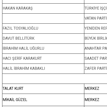
HAKAN KARAKAŞ
TÜRKİYE İŞÇ
VATAN PARTİS
FAZIL TOSYALIOĞLU
YENİDEN REF
DAVUT BELLİTÜRK
BÜYÜK BİRLİ
İBRAHİM HALİL UĞURLU
ANAHTAR PAR
HACI ŞERİF KARAKURT
SAADET PART
HALİL İBRAHİM KABAKLI
ZAFER PARTİ
TALAT KURT
MERKEZ
MİKAİL GÜZEL
MERKEZ