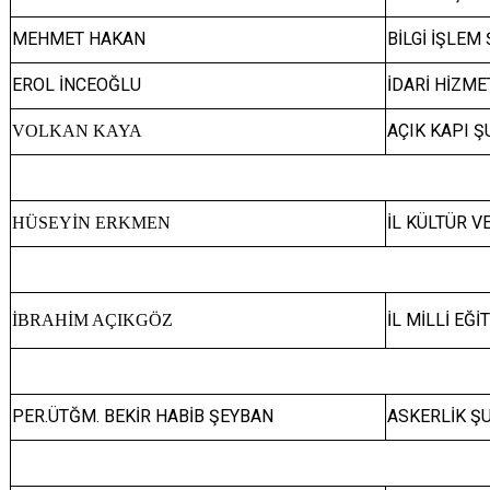
MEHMET HAKAN
BİLGİ İŞLE
EROL İNCEOĞLU
İDARİ HİZM
AÇIK KAPI 
VOLKAN KAYA
İL KÜLTÜR 
HÜSEYİN ERKMEN
İL MİLLİ EĞ
İBRAHİM AÇIKGÖZ
PER.ÜTĞM. BEKİR HABİB ŞEYBAN
ASKERLİK Ş