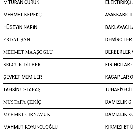
M.TURAN ÇÜRÜK
ELEKTİRİKÇİ
MEHMET KEPEKÇİ
AYAKKABICI
HÜSEYİN NARİN
BAKLAVACIL
DEMİRCİLER
ERDAL ŞANLI
BERBERLER 
MEHMET MAAŞOĞLU
FIRINCILAR 
SELÇUK DİLBER
ŞEVKET MEMİLER
KASAPLAR O
TAHSİN USTABAŞ
TUHAFİYECİ
DAMIZLIK SI
MUSTAFA ÇEKİÇ
DAMIZLIK KO
MEHMET CIRNAVUK
MAHMUT KOYUNCUOĞLU
KIRMIZI ET 