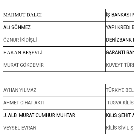
İŞ BANKASI
MAHMUT DALCI
ALİ SÖNMEZ
YAPI KREDİ
ÖZNUR İKİDİŞLİ
DENİZBANK
GARANTİ BA
HAKAN BEŞEVLİ
MURAT GÖKDEMİR
KUVEYT TÜR
AYHAN YILMAZ
TÜRKİYE BEL
AHMET CİHAT AKTI
TÜGVA KİLİS
J. ALB. MURAT CUMHUR MUHTAR
KİLİS ŞEHİT 
VEYSEL EVRAN
KİLİS SİVİL