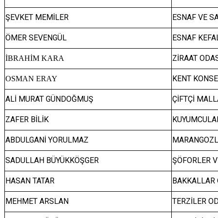
ŞEVKET MEMİLER
ESNAF VE S
ÖMER SEVENGÜL
ESNAF KEFA
ZİRAAT ODA
İBRAHİM KARA
KENT KONSE
OSMAN ERAY
ALİ MURAT GÜNDOĞMUŞ
ÇİFTÇİ MAL
ZAFER BİLİK
KUYUMCULAR
ABDULGANİ YORULMAZ
MARANGOZLA
SADULLAH BÜYÜKKÖŞGER
ŞÖFORLER V
HASAN TATAR
BAKKALLAR 
MEHMET ARSLAN
TERZİLER O