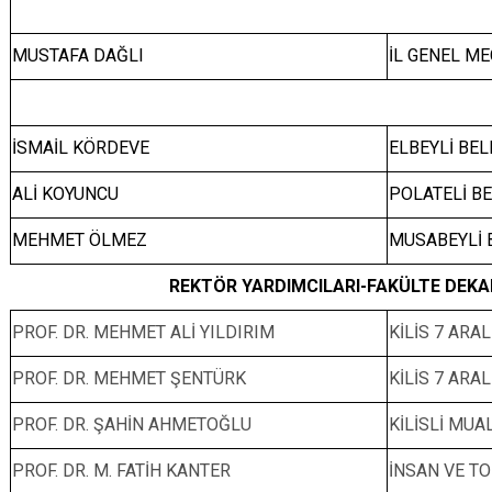
MUSTAFA DAĞLI
İL GENEL ME
İSMAİL KÖRDEVE
ELBEYLİ BEL
ALİ KOYUNCU
POLATELİ B
MEHMET ÖLMEZ
MUSABEYLİ 
REKTÖR YARDIMCILARI-FAKÜLTE DEKAN
PROF. DR. MEHMET ALİ YILDIRIM
KİLİS 7 ARA
PROF. DR. MEHMET ŞENTÜRK
KİLİS 7 ARA
PROF. DR. ŞAHİN AHMETOĞLU
KİLİSLİ MUA
PROF. DR. M. FATİH KANTER
İNSAN VE TO