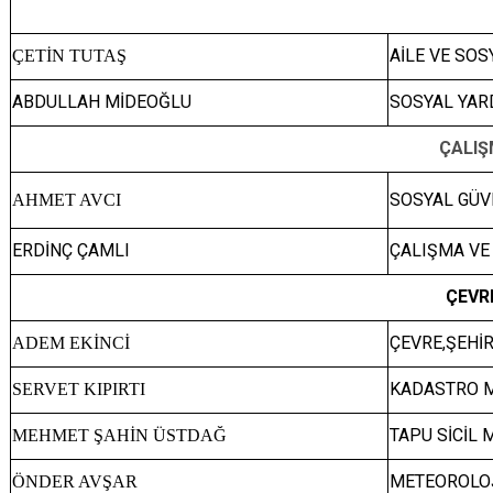
AİLE VE SO
ÇETİN TUTAŞ
ABDULLAH MİDEOĞLU
SOSYAL YAR
ÇALIŞMA VE SOSYAL GÜVE
SOSYAL GÜV
AHMET AVCI
ERDİNÇ ÇAMLI
ÇALIŞMA VE
ÇEVRE
ÇEVRE,ŞEHİR
ADEM EKİNCİ
KADASTRO M
SERVET KIPIRTI
TAPU SİCİL
MEHMET ŞAHİN ÜSTDAĞ
METEOROLOJ
ÖNDER AVŞAR