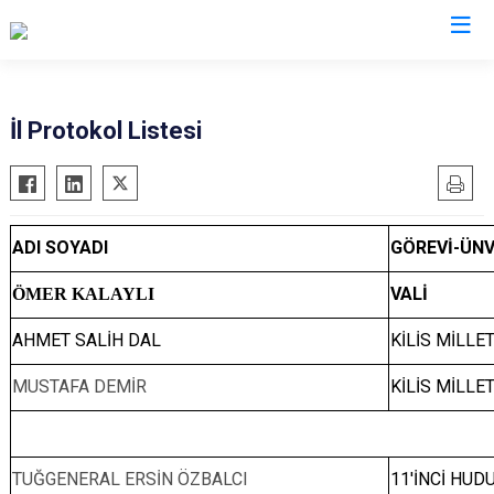
Valilikler
İl Protokol Listesi
ADI SOYADI
GÖREVİ-ÜNV
VALİ
ÖMER KALAYLI
AHMET SALİH DAL
KİLİS MİLLE
MUSTAFA DEMİR
KİLİS MİLLE
TUĞGENERAL ERSİN ÖZBALCI
11'İNCİ HUD