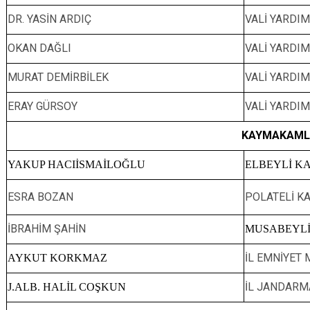
DR. YASİN ARDIÇ
VALİ YARDIM
OKAN DAĞLI
VALİ YARDIM
MURAT DEMİRBİLEK
VALİ YARDIM
ERAY GÜRSOY
VALİ YARDIM
KAYMAKAMLA
YAKUP HACIİSMAİLOĞLU
ELBEYLİ K
ESRA BOZAN
POLATELİ K
İBRAHİM ŞAHİN
MUSABEYL
İL EMNİYET
AYKUT KORKMAZ
İL JANDARM
J.ALB. HALİL COŞKUN