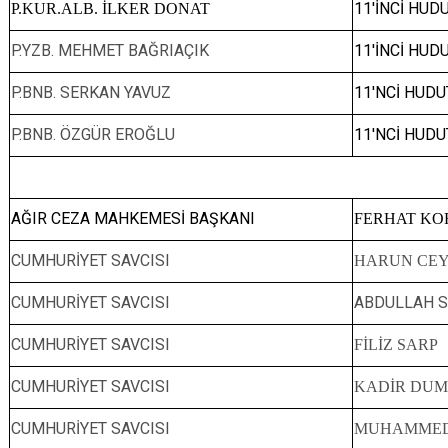
11'İNCİ HU
P.KUR.ALB. İLKER DONAT
P.YZB. MEHMET BAĞRIAÇIK
11'İNCİ HUD
P.BNB. SERKAN YAVUZ
11'NCİ HUD
P.BNB. ÖZGÜR EROĞLU
11'NCİ HUD
AĞIR CEZA MAHKEMESİ BAŞKANI
FERHAT K
CUMHURİYET SAVCISI
HARUN CE
CUMHURİYET SAVCISI
ABDULLAH 
CUMHURİYET SAVCISI
FİLİZ SARP
CUMHURİYET SAVCISI
KADİR DU
CUMHURİYET SAVCISI
MUHAMMED