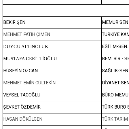
BEKİR ŞEN
MEMUR SEN -
MEHMET FATİH ÇİMEN
TÜRKİYE KAM
EĞİTİM-SEN.
DUYGU ALTINOLUK
BEM. BİR - S
MUSTAFA CERİTLİOĞLU
HÜSEYİN ÖZCAN
SAĞLIK-SEN
MEHMET EMİN GÜLTEKİN
DİYANET-SEN
VEYSEL TACOĞLU
BÜRO MEMUR
ŞEVKET ÖZDEMİR
TÜRK BÜRO S
HASAN DÖKÜLGEN
TÜRK TARIM 