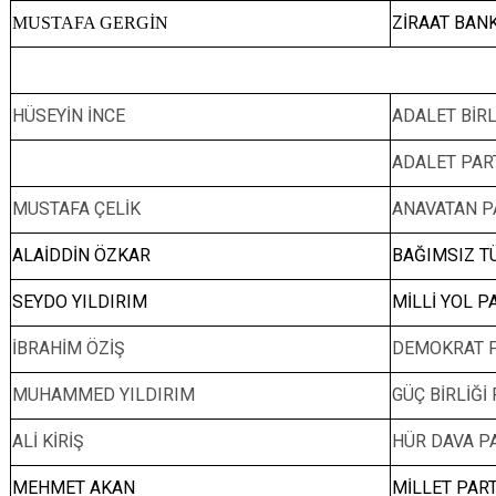
ZİRAAT BAN
MUSTAFA GERGİN
HÜSEYİN İNCE
ADALET BİRLİ
ADALET PART
MUSTAFA ÇELİK
ANAVATAN PA
ALAİDDİN ÖZKAR
BAĞIMSIZ TÜ
SEYDO YILDIRIM
MİLLİ YOL PA
İBRAHİM ÖZİŞ
DEMOKRAT P
MUHAMMED YILDIRIM
GÜÇ BİRLİĞİ 
ALİ KİRİŞ
HÜR DAVA PA
MEHMET AKAN
MİLLET PART