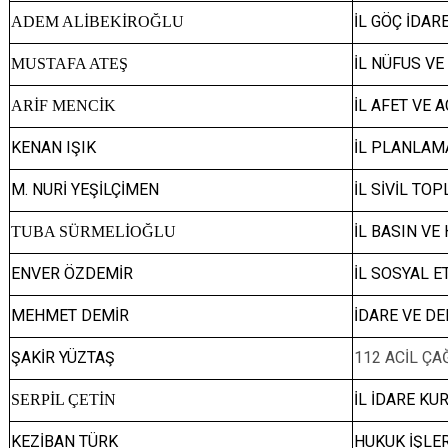
İL GÖÇ İDAR
ADEM ALİBEKİROĞLU
İL NÜFUS V
MUSTAFA ATEŞ
İL AFET VE
ARİF MENCİK
KENAN IŞIK
İL PLANLA
M. NURİ YEŞİLÇİMEN
İL SİVİL TO
İL BASIN VE
TUBA SÜRMELİOĞLU
ENVER ÖZDEMİR
İL SOSYAL 
MEHMET DEMİR
İDARE VE D
ŞAKİR YÜZTAŞ
112 ACİL Ç
İL İDARE K
SERPİL ÇETİN
KEZİBAN TÜRK
HUKUK İŞLE