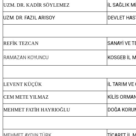
İL SAĞLIK 
UZM. DR. KADİR SÖYLEMEZ
UZM. DR. FAZIL ARISOY
DEVLET HAS
SANAYİ VE 
REFİK TEZCAN
RAMAZAN KOYUNCU
KOSGEB İL 
İL TARIM V
LEVENT KÜÇÜK
KİLİS ORMA
CEM METE YILMAZ
DOĞA KORUMA
MEHMET FATİH HAYRIOĞLU
MEHMET AYDIN TÜRK
TİCARET İL