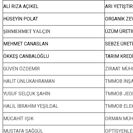
ALİ RIZA AÇIKEL
ARI YETİŞTİR
HÜSEYİN POLAT
ORGANİK ZEY
ÜZÜM ÜRETİC
ŞIHMEHMET YALÇIN
MEHMET CANASLAN
SEBZE ÜRETİ
ÖKKEŞ CANBALOĞLU
TARIM KRED
GÜVEN ÖZDEMİR
ZİRAAT MÜH
HALİT ÜNLÜKAHRAMAN
TMMOB İNŞA
YUSUF SELÇUK ŞAHİN
TMMOB JEOLO
HALİL İBRAHİM YEŞİLDAL
TMMOB ELEK
MÜCAHİT IŞIK
ORMAN MÜHE
MUSTAFA SAĞGÜL
OPTİSYENLER