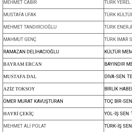
MEHMET CABİR
TÜRK YEREL 
MUSTAFA UFAK
TÜRK KÜLTÜR
MEHMET TANDIRCIOĞLU
TÜRK ENERJİ
MAHMUT GENÇ
TÜRK İMAR S
RAMAZAN DELİHACIOĞLU
KÜLTÜR MEM
BAYINDIR ME
BAYRAM ERCAN
DİVA-SEN. T
MUSTAFA DAL
BİRLİK HABE
AZİZ TOKSOY
ÖMER MURAT KAVUŞTURAN
TOÇ BİR-SEN
YOL-İŞ SEN. 
HAYRİ ÇEKİÇ
MEHMET ALİ POLAT
TÜRK-İŞ SEN