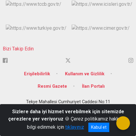
Bizi Takip Edin
Erişilebilirlik
Kullanım ve Gizlilik
Resmi Gazete
İlan Portalı
Tekye Mahallesi Cumhuriyet Caddesi No:11
0(348)-813-10-12
Sizlere daha iyi hizmet verebilmek için sitemizde
çerezlere yer veriyoruz
🍪 Çerez politikamız hakkında
bilgi edinmek için
tıklayınız
Kabul et