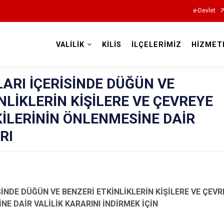
e-Devlet
VALİLİK
KİLİS
İLÇELERİMİZ
HİZMET
Valilikler
RLARI İÇERİSİNDE DÜĞÜN VE
NLİKLERİN KİŞİLERE VE ÇEVREYE
İLERİNİN ÖNLENMESİNE DAİR
RI
RİSİNDE DÜĞÜN VE BENZERİ ETKİNLİKLERİN KİŞİLERE VE ÇE
NE DAİR VALİLİK KARARINI İNDİRMEK İÇİN