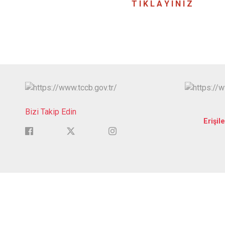
T I K L A Y I N I Z
Bizi Takip Edin
Erişile